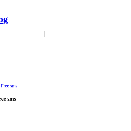
og
Free sms
ree sms