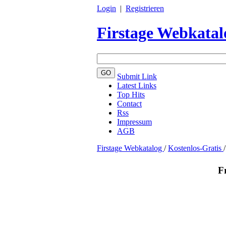
Login
|
Registrieren
Firstage Webkatal
Submit Link
Latest Links
Top Hits
Contact
Rss
Impressum
AGB
Firstage Webkatalog
/
Kostenlos-Gratis
/
F