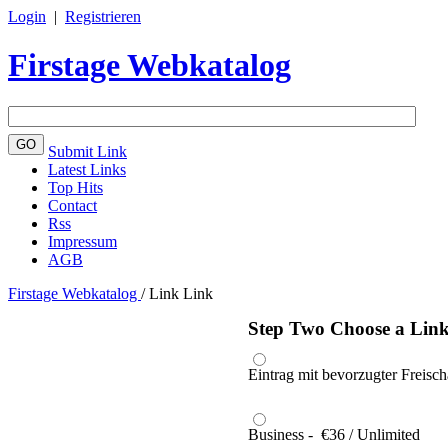
Login
|
Registrieren
Firstage Webkatalog
Submit Link
Latest Links
Top Hits
Contact
Rss
Impressum
AGB
Firstage Webkatalog
/
Link Link
Step Two Choose a Link
Eintrag mit bevorzugter Freisch
Business - €36 / Unlimited